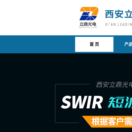
首 页
产