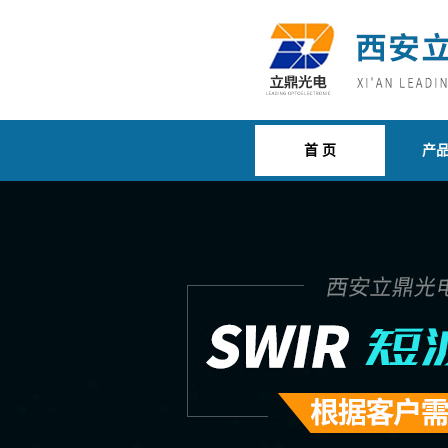
首 页
产