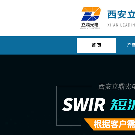
首 页
产