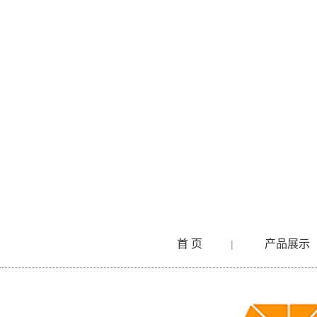
首 页
产品展示
|