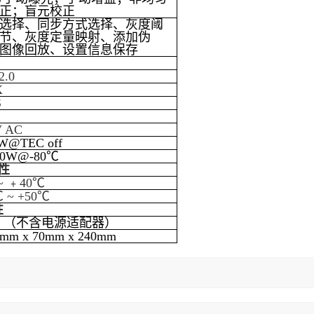
正；盲元校正
选择、同步方式选择、灰度阈
节、灰度定量映射、添加伪
图像回放、设置信息保存
2.0
X
S
V AC
W@TEC off
0W@-80℃
性
~ ﹢40℃
℃ ~ +50℃
性
g
（不含电源适配器）
mm x 70mm x 240mm