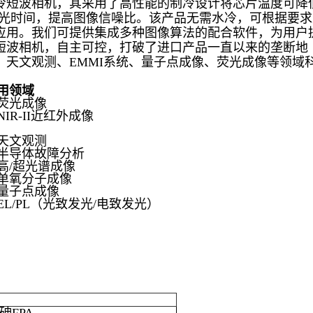
冷短波相机，其采用了高性能的制冷设计将芯片温度可
降
光时间，提高图像信噪比。该产品无需水冷，可根据要求
应用。我们可提供集成多种图像算法的配合
软件，为用户
短波相机，自主可控，打破了进口产品一直以来的垄断地
、天文观测、
EMMI系统、量子点成像、荧光成像等领域
用领域
荧光成像
NIR-II近红外成像
天文观测
半导体故障分析
高/超光谱成像
单氧分子成像
量子点成像
EL/PL（光致发光/电致发光）