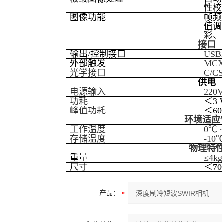
性校
图像功能
帧频
值调
彩、
接口
输出/控制接口
USB
外部触发
MC
光学接口
C/C
供电
电源输入
220
功耗
＜3 
峰值功耗
＜60
环境适应
工作温度
0℃ 
存储温度
-10
物理特
重量
≤4k
尺寸
＜70
产品：