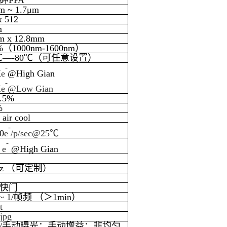
砷FPA
m ~ 1.7μm
x 512
m
m x 12.8mm
%（1000nm-1600nm）
0℃—-80℃（可任意设置）
-
K
e
@High Gian
-
e
@Low Gian
.5%
%
 air cool
-
0
e
/p/sec@25℃
-
e
@High Gian
 Hz （可定制）
快门
 ~ 1/帧频 （＞1min）
it
 jpg
/手动曝光；手动增益；非均匀