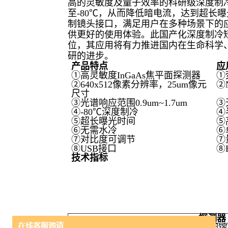
高的灵敏度及量子效率的科研级深度制
至
-80
℃，从而降低暗电流，达到超长曝
制镜头接口，满足用户在多种场景下的
供更好的使用体验。此国产化深度制冷
位，其应用将有力推进国内在生命科学
研的进步。
产品特点
应
①高灵敏度InGaAs焦平面探测器
①
②640x512像素分辨率，25um像元
②
尺寸
③光谱响应范围0.9um~1.7um
③
④-80℃深度制冷
④
⑤超长曝光时间
⑤
⑥无需水冷
⑥
⑦对比度可调节
⑦
⑧USB接口
⑧
技术指标
探测器