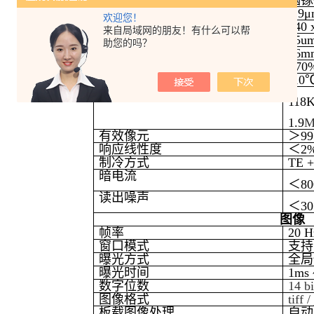
探测器类型
铟镓
光谱响应
0.9μ
欢迎您！
像素
640 
来自局域网的朋友！有什么可以帮
像间距
25u
助您的吗？
有效面积
16m
量子效率
>70
制冷温度
-1
满阱容量
118
1.9
M
有效像元
＞99
响应线性度
＜2
制冷方式
TE +
暗电流
＜80
读出噪声
＜30
图像
帧率
20
窗口模式
支持
曝光方式
全局
曝光时间
1ms
数字位数
14 b
图像格式
tiff /
板载图像处理
自动