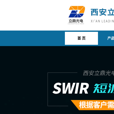
首 页
产