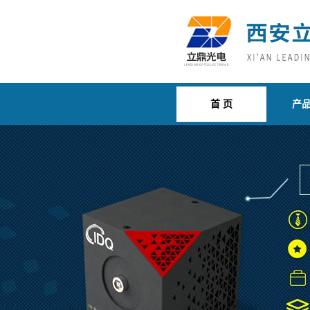
首 页
产