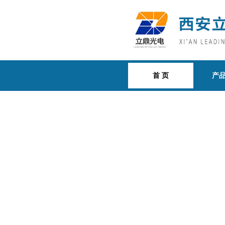
首 页
产