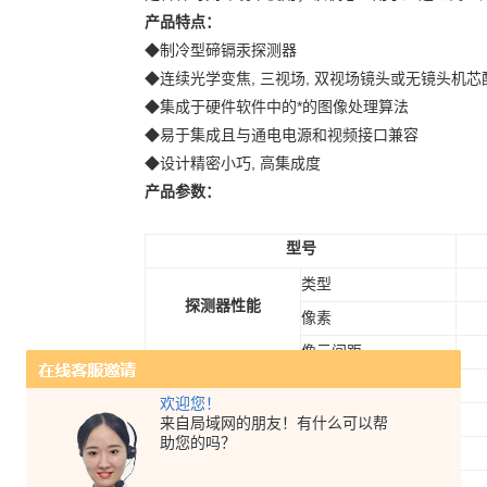
产品特点：
◆制冷型碲镉汞探测器
◆连续光学变焦, 三视场, 双视场镜头或无镜头机
◆集成于硬件软件中的*的图像处理算法
◆易于集成且与通电电源和视频接口兼容
◆设计精密小巧, 高集成度
产品参数：
型号
类型
探测器性能
像素
像元间距
波长范围
欢迎您！
热灵敏度
来自局域网的朋友！有什么可以帮
助您的吗？
镜头
焦距
视场角