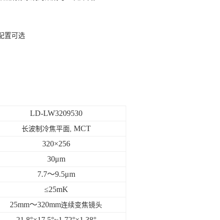
芯配置可选
LD-LW3209530
MCT
长波制冷焦平面
,
320
×
256
30
μm
7.7
～
9.5
μm
≤25
mK
25mm
～
320
mm
连续变焦镜头
21.8
°×
17.5
°~1.
72
°×1.
38
°