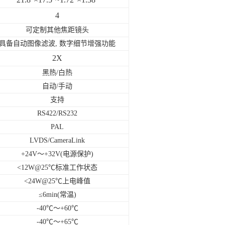
4
可定制其他焦距镜头
具备自动图像滤波, 数字细节增强功能
2
X
黑热/白热
自动/手动
支持
RS422/RS232
PAL
LVDS/CameraLink
+24V～
+32V
(电源保护)
<1
2
W@25℃
标准工作状态
<
24
W@25℃
上电峰值
≤
6
m
in
(常温)
-
4
0℃～+60℃
-
40
℃～+
65
℃