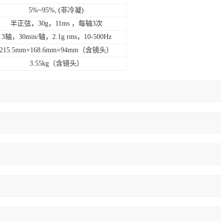
5%~95%,
(
非冷凝
)
半正弦，
30g，11ms
，每轴
3
次
3
轴，
30min/
轴，
2.1g rms，10-500Hz
215.5
mm×
168.6
mm×
94
mm
（含镜头）
3.55
kg
（含镜头）