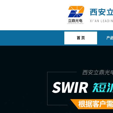
首 页
产