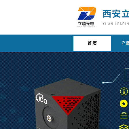
首 页
产