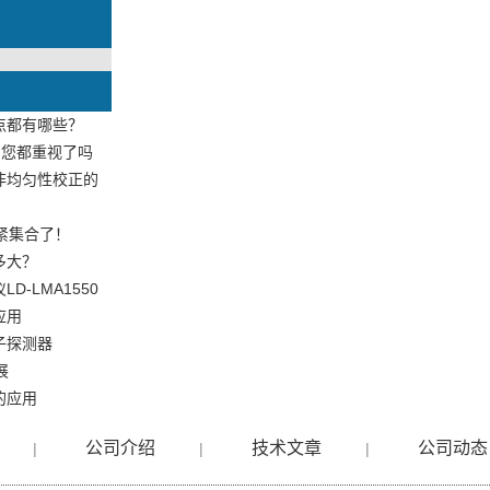
点都有哪些？
，您都重视了吗
非均匀性校正的
紧集合了！
多大？
-LMA1550
应用
子探测器
展
的应用
公司介绍
技术文章
公司动态
|
|
|