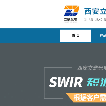
首 页
产