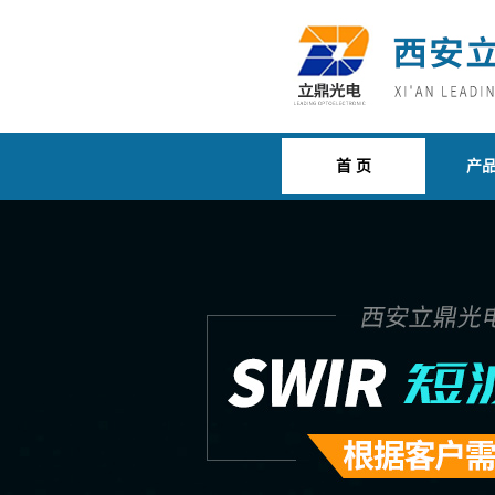
首 页
产