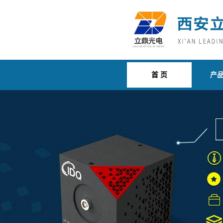
首 页
产