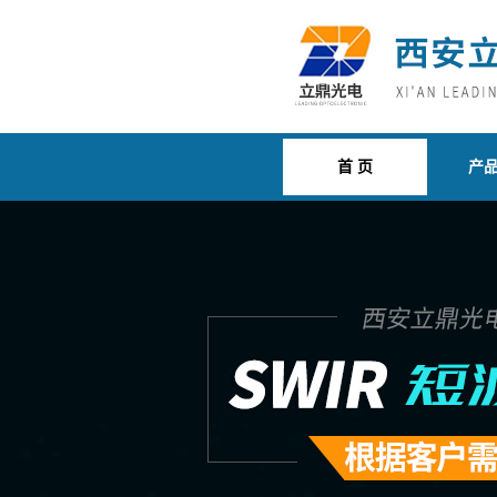
首 页
产