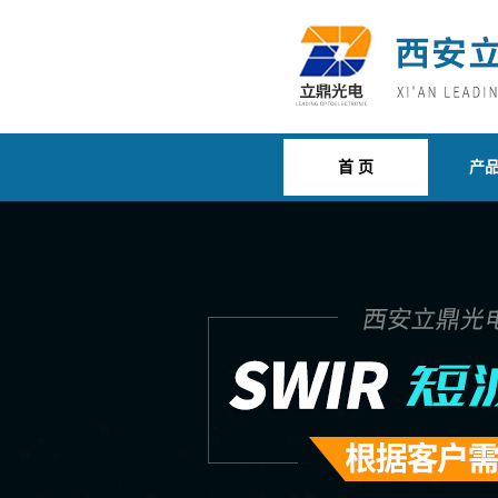
首 页
产