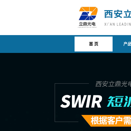
首 页
产