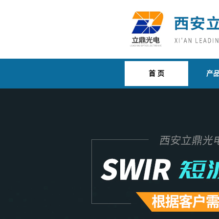
首 页
产