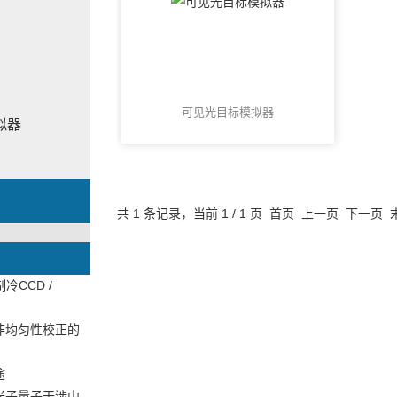
可见光目标模拟器
拟器
共 1 条记录，当前 1 / 1 页 首页 上一页 下一页
冷CCD /
非均匀性校正的
途
光子量子干涉中