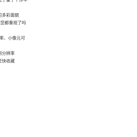
的多彩面貌
，您都重视了吗
？
分辨率、小像元可
间分辨率
赶快收藏
公司介绍
技术文章
公司动态
|
|
|
推荐产品：
全波段光电探测器（0.2-26um），短波红外相机(
仪，成像机芯(0.9-1.7um/3-5um/8-14um)，EMCC
仪，光纤滑环，激光器，激光测距机
©2026 版权所有：西安立鼎光电科技有限公司
备案号：陕