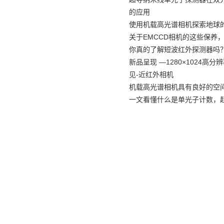
的应用
使用机载高光谱相机探索地球
关于EMCCD相机的这些保养
你真的了解短波红外探测器吗
新品呈现 —1280×1024高
见-近红外相机
机载高光谱相机具有良好的空
一文看懂什么是单光子计数，
首 页
产品展示
|