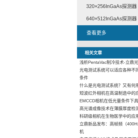
320×256InGaAs探测器
640×512InGaAs探测器
查看更多
相关文章
浅析PentaVac制冷技术-立鼎
光电测试系统可以适应各种不
条件
什么是光电测试系统？又有何
短波红外相机在高温制造中的
EMCCD相机在低光量条件下
高光谱成像技术在薄膜厚度检
科研级相机在生物医学中的应
立鼎新品发布：高帧频（400H
机