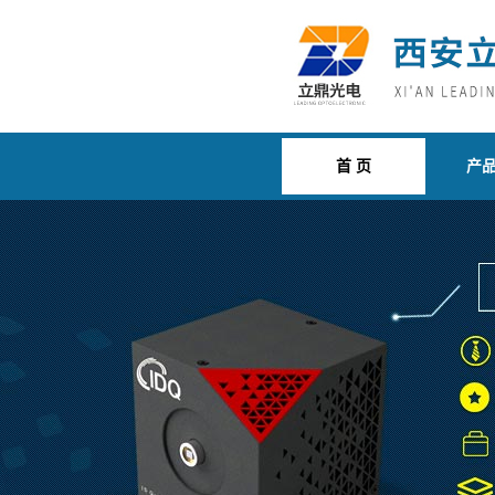
首 页
产