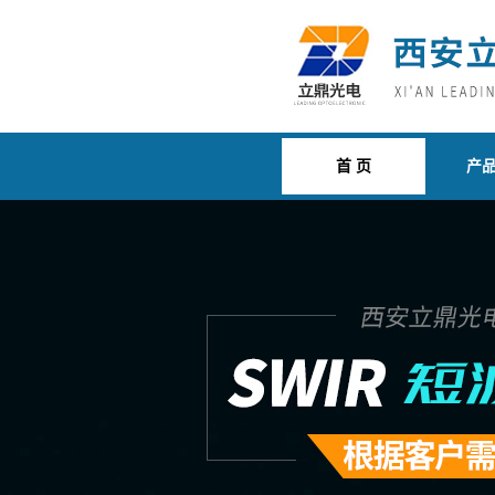
首 页
产