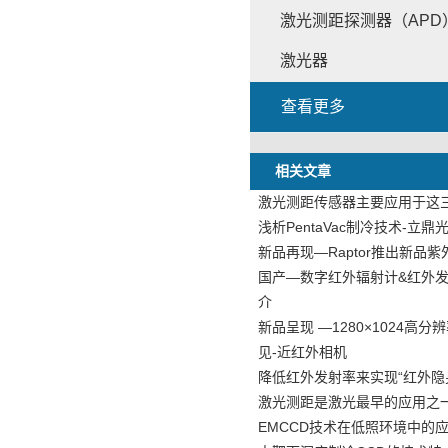
激光测距探测器（APD
激光器
查看更多
相关文章
激光测距传感器主要应用于这
浅析PentaVac制冷技术-立鼎
新品再现—Raptor推出新品紫
国产—数字红外辐射计&红外
介
新品呈现 —1280×1024高
见-近红外相机
降低红外发射率来实现“红外隐
激光测距是激光最早的应用之
EMCCD技术在低照环境中的