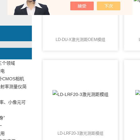
）
LD-DU-X激光测距OEM模组
三个领域
光电
外CMOS相机
发射率测量仪简
分辨率、小像元可
身”
一
应用
LD-LRF20-3激光测距模组