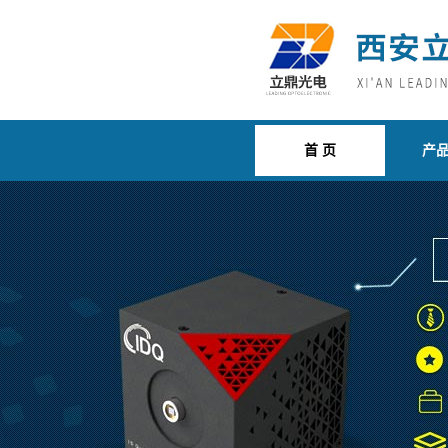
首 页
产