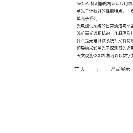
InGaAs探测器的机理及应用
单光子计数器的性能特点，一
单光子系列
光电测试系统的日常清洁与防
浅析高光谱相机的工作原理及
什么是光电测试系统？又有何
超导纳米线单光子探测器的适
天文观测CCD相机可以以数字
首 页
产品展示
|