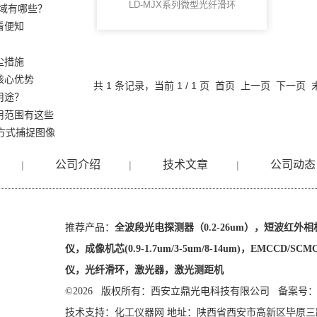
LD-MJX系列微型光纤滑环
领域有哪些？
看便知
尘措施
核心优势
共 1 条记录，当前 1 / 1 页 首页 上一页 下一页
用途？
用范围有这些
方式捕捉图像
公司介绍
技术文章
公司动态
|
|
|
推荐产品：
全波段光电探测器（0.2-26um），短波红外相机(
仪，成像机芯(0.9-1.7um/3-5um/8-14um)，EMCC
仪，光纤滑环，激光器，激光测距机
©2026 版权所有：西安立鼎光电科技有限公司
备案号：陕
技术支持：
化工仪器网
地址：陕西省西安市高新区毕原三