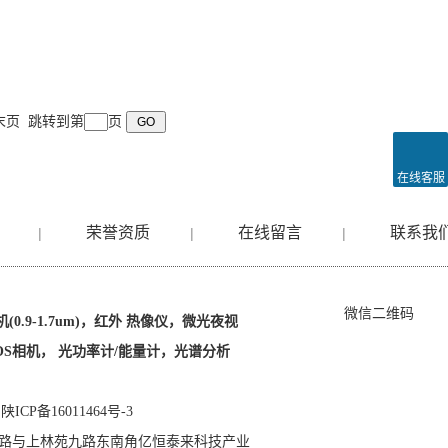
 末页 跳转到第
页
在线客服
荣誉资质
在线留言
联系我
|
|
|
微信二维码
0.9-1.7um)，红外 热像仪，微光夜视
D/SCMOS相机， 光功率计/能量计，光谱分析
ICP备16011464号-3
路与上林苑九路东南角亿恒泰来科技产业