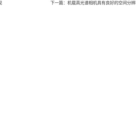
现
下一篇：
机载高光谱相机具有良好的空间分辨