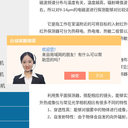
磁波频谱分布与温度有关，温度越高，辐射峰值波长
右，所以对9-14μm的电磁波进行探测能够对比
它是指工作在室温附近的可将目标的入射红外辐
红外探测器可分为热释电、热电堆、热敏二极管以
红外辐射照射到传感器后，传感器温度升高，热敏
探测器。
欢迎您！
来自局域网的朋友！有什么可以帮
助您的吗？
将红外辐射能转换为电能或其他物理量的器件称为红外探
相机
伏te效应，光伏型）和热探测（热电效应，最常
器。根据大气对红外辐射透射率窗口，红外探测器
相机
分表。
相机
利用焦平面探测器，搭配相应的镜头，能够实现
外热成像仪与常见光学相机相比有很多不同的特性
1、穿透性高：能够对烟雾中的物体进行成像，
2、自发射特性：由于物体会自发的向外辐射，