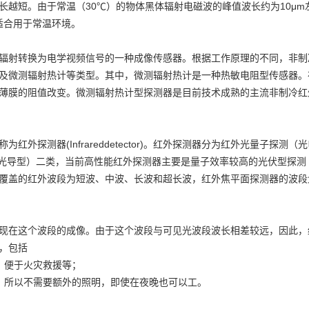
越短。由于常温（30℃）的物体黑体辐射电磁波的峰值波长约为10μm
较适合用于常温环境。
射转换为电学视频信号的一种成像传感器。根据工作原理的不同，非制
及微测辐射热计等类型。其中，微测辐射热计是一种热敏电阻型传感器。
薄膜的阻值改变。微测辐射热计型探测器是目前技术成熟的主流非制冷红
测器(Infrareddetector)。红外探测器分为红外光量子探测（光
见光导型）二类，当前高性能红外探测器主要是量子效率较高的光伏型探测
覆盖的红外波段为短波、中波、长波和超长波，红外焦平面探测器的波段
在这个波段的成像。由于这个波段与可见光波段波长相差较远，因此，
，包括
便于火灾救援等；
所以不需要额外的照明，即使在夜晚也可以工。