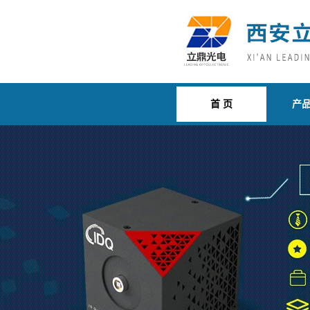
首 页
产