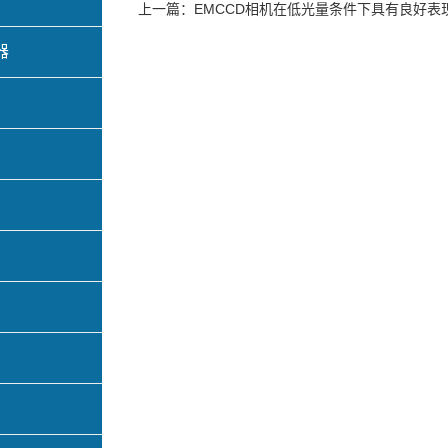
上一篇：
EMCCD相机在低光量条件下具有良好表
器