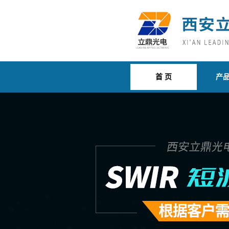
首 页
产