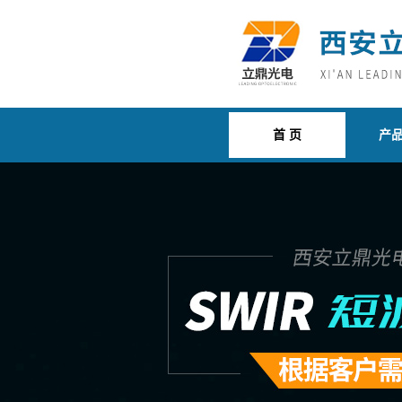
首 页
产