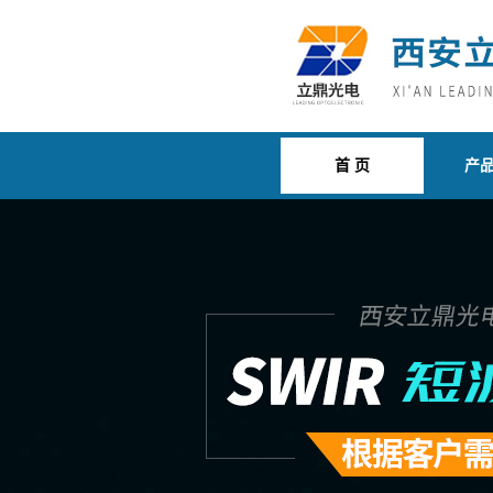
首 页
产