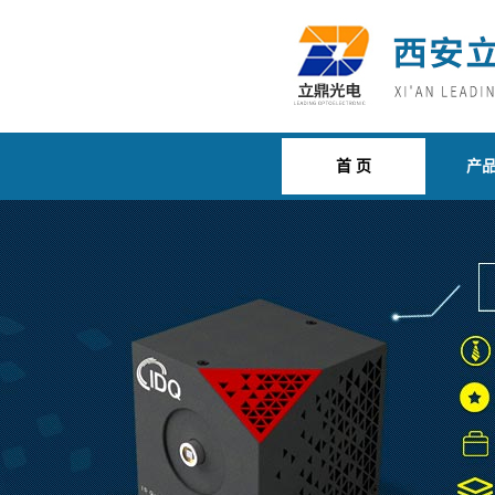
首 页
产