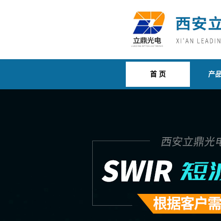
首 页
产