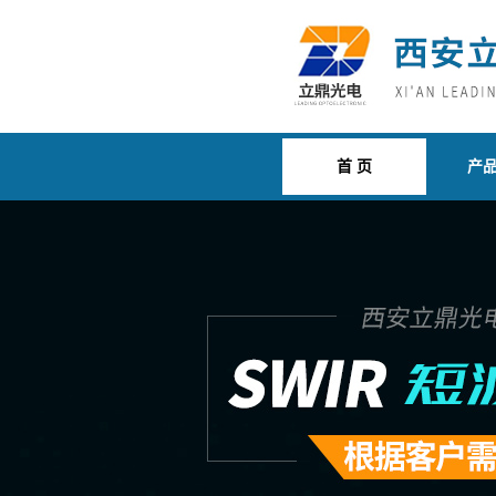
首 页
产