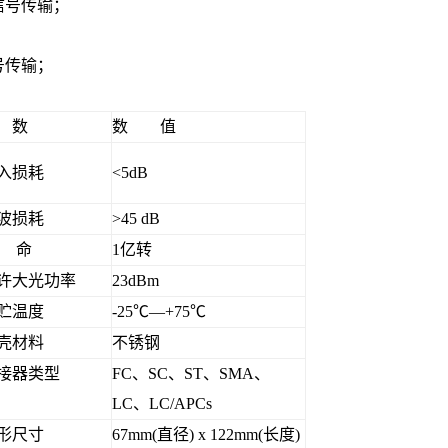
信号传输；
号传输；
 数
数 值
入损耗
<5dB
波损耗
>45 dB
 命
1亿转
许大光功率
23dBm
贮温度
-25℃—+75℃
壳材料
不锈钢
接器类型
FC、SC、ST、SMA、
LC、LC/APCs
形尺寸
67mm(直径) x 122mm(长度)