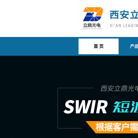
首 页
产