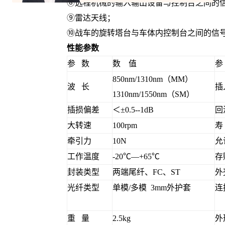
⑧远程机械的输入输出设备与控制台之间的
⑨雷达天线；
⑩战车的旋转塔台与车体内控制台之间的信
性能参数
参 数
数 值
参
850nm/1310nm（MM）
波 长
插
1310nm/1550nm（SM）
插损偏差
＜±0.5--1dB
回
大转速
100rpm
寿
牵引力
10N
允
工作温度
-20℃—+65℃
存
封装类型
两端尾纤、FC、ST
外
光纤类型
单模/多模 3mm外护套
连
重 量
2.5kg
外