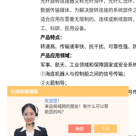
光纤旋转连接器又称光纤滑环，光纤汇流环
数据传输媒体，为解决旋转连接的系统部件
适合应用在需要无限制的、连续或断续旋转
工、科研、民用设备。
产品特点：
转速高、传输速率快、抗干扰、可靠性强、
产品应用领域：
军事、航天、工业领域和保障国家或安全系
①海底机器人与控制船之间的信号传输；
②火箭制导；
③雷达天线和车载信号处理系统之间的信号
欢迎您！
④光电经纬仪；
来自局域网的朋友！有什么可以帮
⑤焊接机器人与控制台之间的信号传输；
助您的吗？
⑥海底电缆
；
⑦物料传输系统；