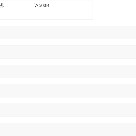
扰
＞50dB