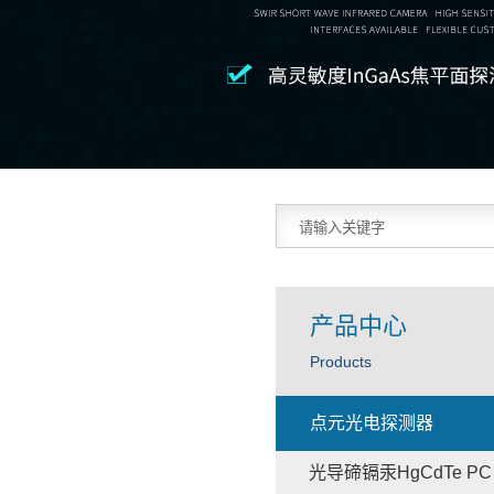
产品中心
Products
点元光电探测器
光导碲镉汞HgCdTe PC