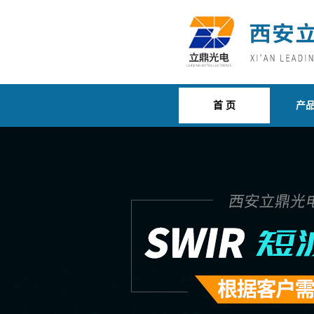
首 页
产