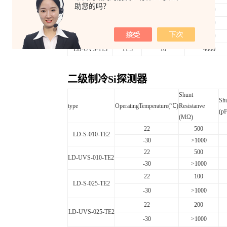
助您的吗？
LD-
S-100
10
10
1000
LD-
UVS-100
10
50
1800
LD-
S-113
11.3
200
9000
LD-
UVS-113
11.3
10
4000
二级制冷Si探测器
S
hunt
Sh
type
OperatingTemperature
(
℃)
Resistanve
(pF
(MΩ)
22
500
LD-S-010-TE2
-30
>1000
22
500
LD-UVS-010-TE2
-30
>1000
2
2
1
00
LD-
S-025
-TE2
-30
>1000
2
2
200
LD-
UVS-025
-TE2
-30
>1000