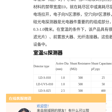
材料的禁带宽度E0，就在耗尽区中或离耗尽层
电场拉开，电子向N区漂移，空穴向P区漂
硅光电探测器是光电器件重要的的组成部分
0.3-1.0微米。在室温的条件下，该产品
滤光片）、前置放大器、光纤连接器。这些
设备中。
室温Si探测器
Active
Dia
S
hunt Resistanve
Shunt
Capacitanc
Detector
type
(mm)
(MΩ)
pF),tpy
LD-S-010
1.0
500
25
LD-UVS-010
1.0
500
50
LD-
S-025
2.5
500
400
LD-
UVS-025
2.5
200
300
LD-
S-050
5
200
1500
欢迎您！
来自局域网的朋友！有什么可以帮
LD-
UVS-050
5
50
1000