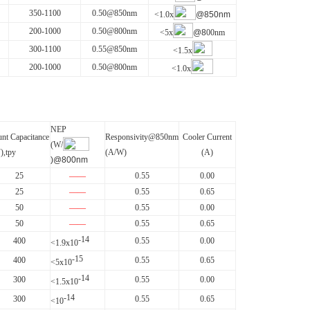
350-1100
0.50@850nm
<1.0x
@850nm
200-1000
0.50@800nm
<5x
@8
0
0nm
300-1100
0.55@850nm
<1.5x
200-1000
0.50@800nm
<1.0x
NEP
unt
Capacitance
R
esponsivity
@850nm
Cooler Current
(W/
),tpy
(A/W)
(A)
)@800nm
25
——
0.55
0.00
25
——
0.55
0.65
50
——
0.55
0.00
50
——
0.55
0.65
-14
400
0.55
0.00
<1.9x10
-15
400
0.55
0.65
<5x10
-14
300
0.55
0.00
<1.5x10
-14
300
0.55
0.65
<10