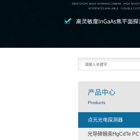
产品中心
Products
点元光电探测器
光导碲镉汞HgCdTe PC