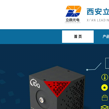
首 页
产