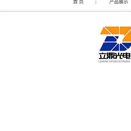
首 页
产品展示
|