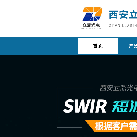
首 页
产