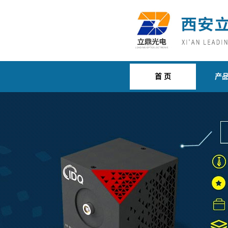
首 页
产