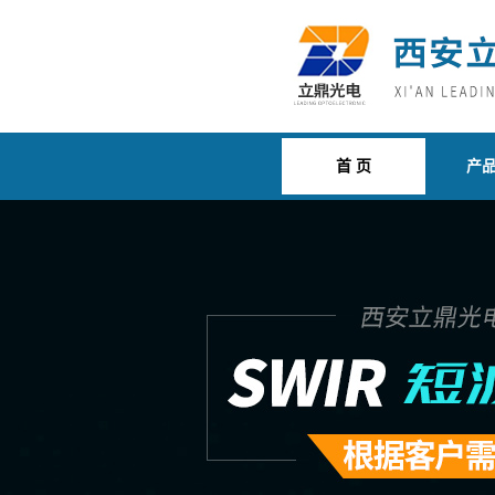
首 页
产