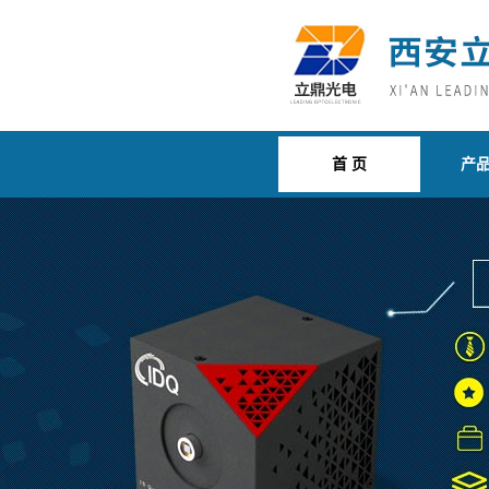
首 页
产