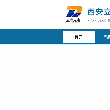
首 页
产