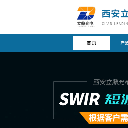
首 页
产