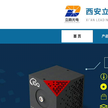
首 页
产