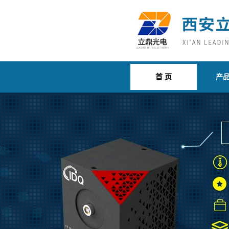
首 页
产