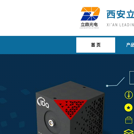
首 页
产